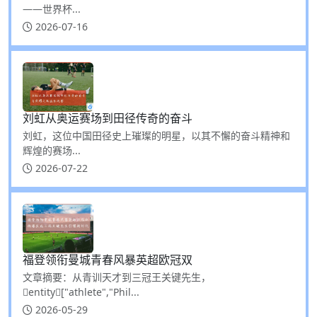
——世界杯...
2026-07-16
刘虹从奥运赛场到田径传奇的奋斗
刘虹，这位中国田径史上璀璨的明星，以其不懈的奋斗精神和
辉煌的赛场...
2026-07-22
福登领衔曼城青春风暴英超欧冠双
文章摘要：从青训天才到三冠王关键先生，
entity["athlete","Phil...
2026-05-29