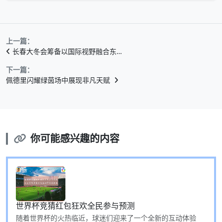
上一篇：
长春大冬会筹备以国际视野融合东…
下一篇：
佩德里闪耀绿茵场中展现非凡天赋
你可能感兴趣的内容
世界杯竞猜红包狂欢全民参与预测
随着世界杯的火热临近，球迷们迎来了一个全新的互动体验