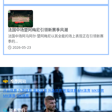
法国中场楚阿梅尼引领新赛季风潮
法国中场阿乌阿尔·楚阿梅尼以其全能的场上表现正在引领新赛
季的...
2026-05-23
推荐网站
开云体育
九游体育
澳客体育
乐鱼体育
熊猫体育
MK体育
MK体育
MK体育
MK体育
联系我们