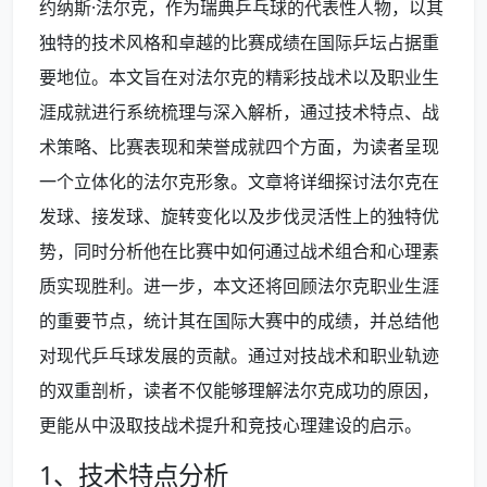
约纳斯·法尔克，作为瑞典乒乓球的代表性人物，以其
独特的技术风格和卓越的比赛成绩在国际乒坛占据重
要地位。本文旨在对法尔克的精彩技战术以及职业生
涯成就进行系统梳理与深入解析，通过技术特点、战
术策略、比赛表现和荣誉成就四个方面，为读者呈现
一个立体化的法尔克形象。文章将详细探讨法尔克在
发球、接发球、旋转变化以及步伐灵活性上的独特优
势，同时分析他在比赛中如何通过战术组合和心理素
质实现胜利。进一步，本文还将回顾法尔克职业生涯
的重要节点，统计其在国际大赛中的成绩，并总结他
对现代乒乓球发展的贡献。通过对技战术和职业轨迹
的双重剖析，读者不仅能够理解法尔克成功的原因，
更能从中汲取技战术提升和竞技心理建设的启示。
1、技术特点分析