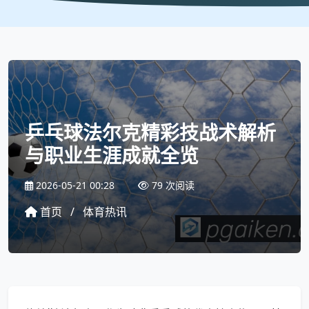
乒乓球法尔克精彩技战术解析
与职业生涯成就全览
2026-05-21 00:28
79 次阅读
首页
/
体育热讯