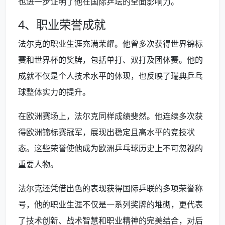
也进一步证明了他在国际乒坛的全面影响力。
4、职业荣誉成就
法尔克的职业生涯充满荣耀。他曾多次获得世界锦标
赛和世界杯的奖牌，包括单打、双打及团体赛。他的
成就不仅是个人技术水平的体现，也反映了瑞典乒乓
球整体实力的提升。
在欧洲赛场上，法尔克同样成绩斐然。他连续多次获
得欧洲锦标赛冠军，展现出稳定且高水平的竞技状
态。这些荣誉使他成为欧洲乒乓球历史上不可忽视的
重要人物。
法尔克还凭借出色的表现获得国际乒联的多项荣誉称
号，他的职业生涯不仅是一系列奖牌的堆砌，更代表
了技术创新、战术智慧和职业精神的完美结合，对后