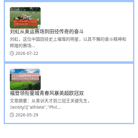
刘虹从奥运赛场到田径传奇的奋斗
刘虹，这位中国田径史上璀璨的明星，以其不懈的奋斗精神和
辉煌的赛场...
2026-07-22
福登领衔曼城青春风暴英超欧冠双
文章摘要：从青训天才到三冠王关键先生，
entity["athlete","Phil...
2026-05-29