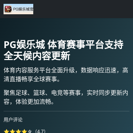
PG娱乐城
体育赛事平台支持
全天候内容更新
体育内容服务平台全面升级，数据响应迅速，
高
清直播
畅享全球赛事。
聚焦足球、篮球、电竞等赛事，
实时同步更新内
容
，体验更加流畅。
用户评论
⭐⭐⭐⭐☆（4.7）