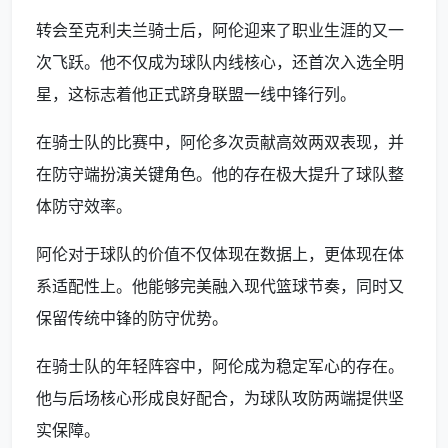
转会至克利夫兰骑士后，阿伦迎来了职业生涯的又一
次飞跃。他不仅成为球队内线核心，还首次入选全明
星，这标志着他正式跻身联盟一线中锋行列。
在骑士队的比赛中，阿伦多次贡献高效两双表现，并
在防守端扮演关键角色。他的存在极大提升了球队整
体防守效率。
阿伦对于球队的价值不仅体现在数据上，更体现在体
系适配性上。他能够完美融入现代篮球节奏，同时又
保留传统中锋的防守优势。
在骑士队的年轻阵容中，阿伦成为稳定军心的存在。
他与后场核心形成良好配合，为球队攻防两端提供坚
实保障。