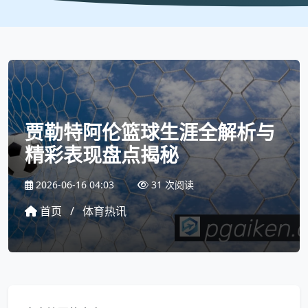
贾勒特阿伦篮球生涯全解析与
精彩表现盘点揭秘
2026-06-16 04:03
31 次阅读
首页
/
体育热讯