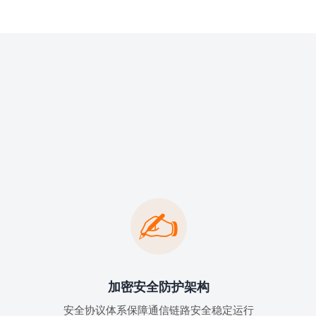
加密安全防护架构
安全协议体系保障通信链路安全稳定运行