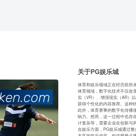
关于PG娱乐城
体育和娱乐领域正在经历前所
体育领域，数字化技术不仅改
实（VR）、增强现实（AR）
获得个性化的内容推荐。这种
此外，体育赛事的数字化传播
响力。然而，这一过程中也存
计复杂等，需要企业在创新与
在娱乐方面，PG娱乐城通过
丰富的娱乐内容，包括视频点