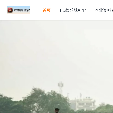
首页
PG娱乐城APP
企业资料