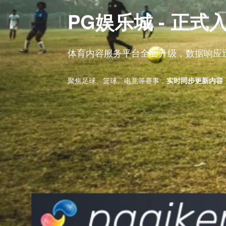
PG娱乐城 - 正式
体育内容服务平台全面升级，数据响应
聚焦足球、篮球、电竞等赛事，
实时同步更新内容