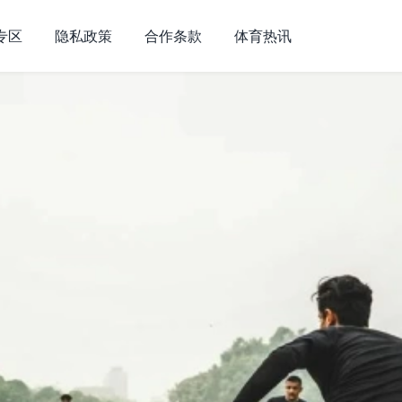
专区
隐私政策
合作条款
体育热讯