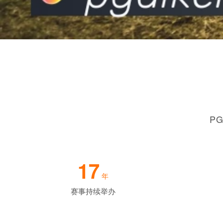
P
17
年
赛事持续举办