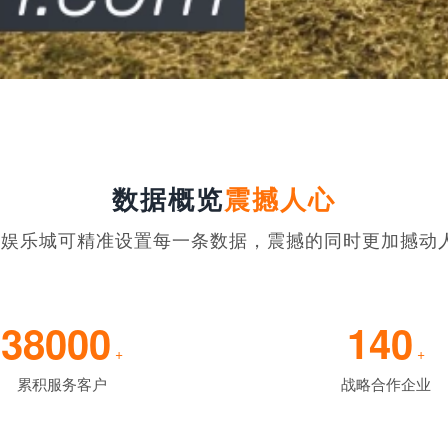
数据概览
震撼人心
G娱乐城可精准设置每一条数据，震撼的同时更加撼动
38000
140
+
+
累积服务客户
战略合作企业