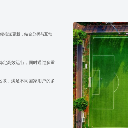
持续推送更新，结合分析与互动
稳定高效运行，同时通过多重
区域，满足不同国家用户的多