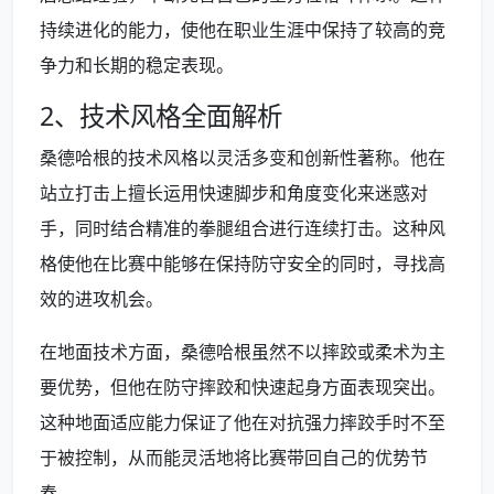
持续进化的能力，使他在职业生涯中保持了较高的竞
争力和长期的稳定表现。
2、技术风格全面解析
桑德哈根的技术风格以灵活多变和创新性著称。他在
站立打击上擅长运用快速脚步和角度变化来迷惑对
手，同时结合精准的拳腿组合进行连续打击。这种风
格使他在比赛中能够在保持防守安全的同时，寻找高
效的进攻机会。
在地面技术方面，桑德哈根虽然不以摔跤或柔术为主
要优势，但他在防守摔跤和快速起身方面表现突出。
这种地面适应能力保证了他在对抗强力摔跤手时不至
于被控制，从而能灵活地将比赛带回自己的优势节
奏。