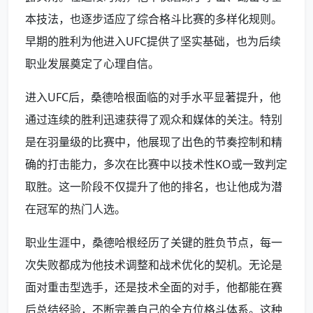
本技法，也逐步适应了综合格斗比赛的多样化规则。
早期的胜利为他进入UFC提供了坚实基础，也为后续
职业发展奠定了心理自信。
进入UFC后，桑德哈根面临的对手水平显著提升，他
通过连续的胜利迅速获得了观众和媒体的关注。特别
是在羽量级的比赛中，他展现了出色的节奏控制和精
确的打击能力，多次在比赛中以技术性KO或一致判定
取胜。这一阶段不仅提升了他的排名，也让他成为潜
在冠军的热门人选。
职业生涯中，桑德哈根经历了关键的胜负节点，每一
次失败都成为他技术调整和战术优化的契机。无论是
面对重击型选手，还是技术全面的对手，他都能在赛
后总结经验，不断完善自己的全方位格斗体系。这种