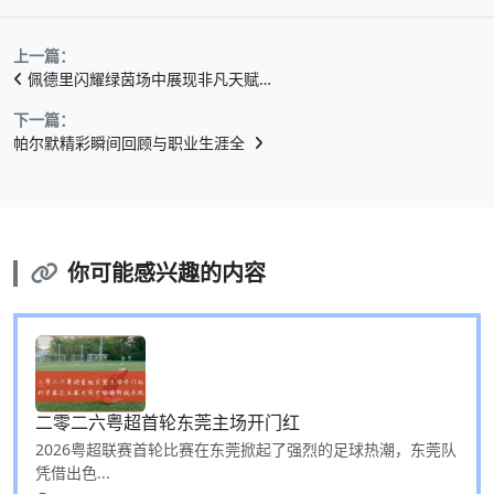
上一篇：
佩德里闪耀绿茵场中展现非凡天赋…
下一篇：
帕尔默精彩瞬间回顾与职业生涯全
你可能感兴趣的内容
二零二六粤超首轮东莞主场开门红
2026粤超联赛首轮比赛在东莞掀起了强烈的足球热潮，东莞队
凭借出色...