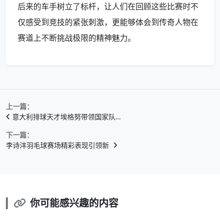
后来的车手树立了标杆，让人们在回顾这些比赛时不
仅感受到竞技的紧张刺激，更能够体会到传奇人物在
赛道上不断挑战极限的精神魅力。
上一篇：
意大利排球天才埃格努带领国家队…
下一篇：
李诗沣羽毛球赛场精彩表现引领新
你可能感兴趣的内容