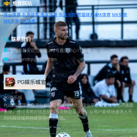
推荐网站
开云体育
九游体育
澳客体育
乐鱼体育
熊猫体育
MK体育
MK体育
MK体育
MK体育
联系我们
上海市静安区江宁路212号嘉里中心1106室
support@pgaiken.com
PG娱乐城
PG娱乐城围绕数字化娱乐服务进行整合，强化平台稳定性与访问速度
表现，通过清晰的信息结构与流畅交互设计，让用户能够快速进入不
同内容区域并持续获得顺畅体验。