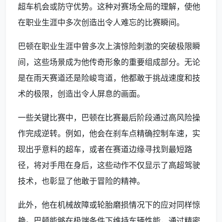
超车机会或防守优势。这种对赛场全局的理解，使他
在职业生涯中多次创造出令人难忘的比赛瞬间。
巴顿在职业生涯中曾多次上演惊险刺激的突破极限瞬
间，这些场景成为他传奇形象的重要组成部分。无论
是在雨天赛道还是险峻弯道，他都敢于挑战速度和技
术的极限，创造出令人屏息的画面。
一些关键比赛中，巴顿在比赛最后阶段通过高风险操
作完成逆转。例如，他会在刹车点精确控制车速，实
现出乎意料的超车，或者在赛道边缘寻找到最短路
径，将对手甩在身后，这些动作不仅显示了高超驾驶
技术，也彰显了他敢于冒险的精神。
此外，他在机械故障或轮胎磨损情况下的应对同样惊
艳。巴顿能够在极端条件下维持车辆性能，通过精密