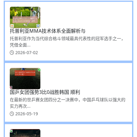
托普利亚MMA技术体系全面解析与
托普利亚作为当代综合格斗领域最具代表性的冠军选手之一，
凭借全面...
2026-07-02
国乒女团强势3比0战胜韩国 顺利
在最新的世乒赛女团四分之一决赛中，中国乒乓球队以强大的
实力再次...
2026-05-19