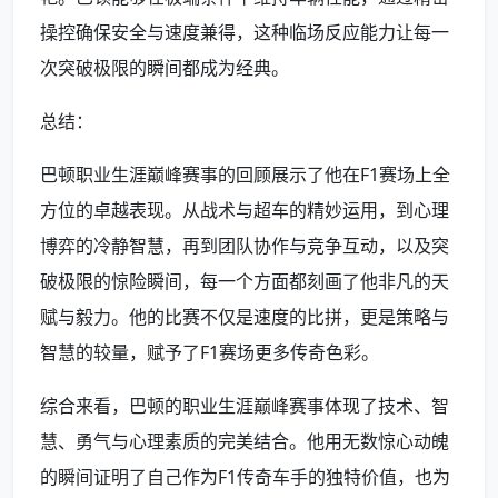
操控确保安全与速度兼得，这种临场反应能力让每一
次突破极限的瞬间都成为经典。
总结：
巴顿职业生涯巅峰赛事的回顾展示了他在F1赛场上全
方位的卓越表现。从战术与超车的精妙运用，到心理
博弈的冷静智慧，再到团队协作与竞争互动，以及突
破极限的惊险瞬间，每一个方面都刻画了他非凡的天
赋与毅力。他的比赛不仅是速度的比拼，更是策略与
智慧的较量，赋予了F1赛场更多传奇色彩。
综合来看，巴顿的职业生涯巅峰赛事体现了技术、智
慧、勇气与心理素质的完美结合。他用无数惊心动魄
的瞬间证明了自己作为F1传奇车手的独特价值，也为