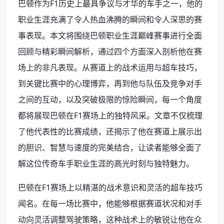
巴顿作为F1历史上最具争议与才华的车手之一，他的
职业生涯充满了令人热血沸腾的瞬间和令人深思的赛
事表现。本文将围绕巴顿职业生涯巅峰赛事进行全面
回顾与精彩瞬间解析，通过四个方面深入剖析他在赛
场上的非凡表现。从赛道上的战术运用与超车技巧，
到关键比赛中的心理博弈，再到他与队伍及竞争对手
之间的互动，以及突破极限的惊险瞬间，每一个角度
都将展现巴顿在F1赛场上的独特风采。文章不仅梳理
了他代表性的比赛成绩，还揭示了他在赛道上展示出
的胆识、智慧与速度的完美结合，让读者能够全面了
解这位传奇车手职业生涯的高光时刻与独特魅力。
巴顿在F1赛场上以精湛的战术意识和灵活的超车技巧
闻名。在每一场比赛中，他能够根据赛道状况和对手
动向灵活调整驾驶策略，这种战术上的敏锐让他在众