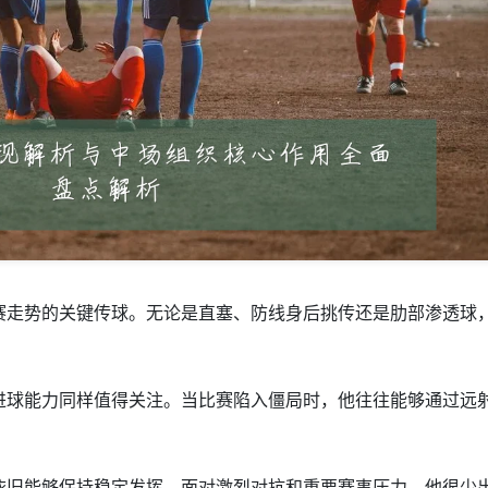
赛走势的关键传球。无论是直塞、防线身后挑传还是肋部渗透球
进球能力同样值得关注。当比赛陷入僵局时，他往往能够通过远
依旧能够保持稳定发挥。面对激烈对抗和重要赛事压力，他很少