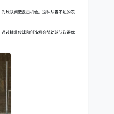
，为球队创造反击机会。这种从容不迫的表
，通过精准传球和创造机会帮助球队取得优