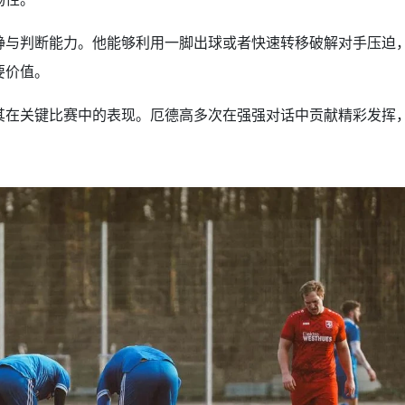
静与判断能力。他能够利用一脚出球或者快速转移破解对手压迫
要价值。
其在关键比赛中的表现。厄德高多次在强强对话中贡献精彩发挥