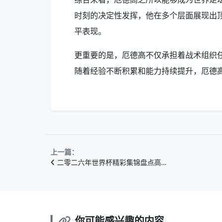
时刻的决定性发挥，他在多个层面展现出
平表现。
更重要的是，厄德高不仅承担着战术组织
随着经验不断积累和能力持续提升，厄德
上一篇：
二零二六年世界杯精彩集锦盘点高…
你可能感兴趣的内容