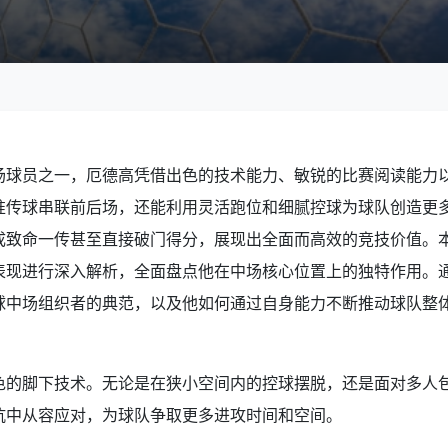
场球员之一，厄德高凭借出色的技术能力、敏锐的比赛阅读能力
准传球串联前后场，还能利用灵活跑位和细腻控球为球队创造更
成致命一传甚至直接破门得分，展现出全面而高效的竞技价值。
表现进行深入解析，全面盘点他在中场核心位置上的独特作用。
球中场组织者的典范，以及他如何通过自身能力不断推动球队整
色的脚下技术。无论是在狭小空间内的控球摆脱，还是面对多人
抗中从容应对，为球队争取更多进攻时间和空间。