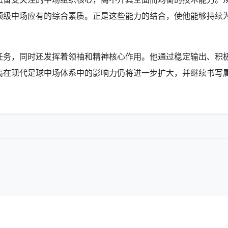
顶级中场应有的综合素质。正是这些能力的结合，使他能够持续
任务，同时还发挥着领袖和精神核心作用。他通过稳定输出、积
高在现代足球中场体系中的影响力仍将进一步扩大，并继续书写