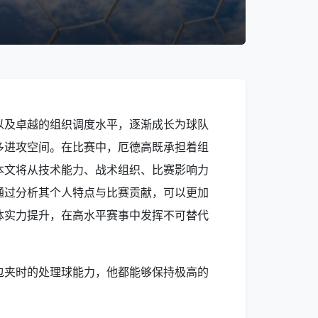
以及卓越的组织调度水平，逐渐成长为球队
多进攻空间。在比赛中，厄德高既承担着组
本文将从技术能力、战术组织、比赛影响力
通过分析其个人特点与比赛贡献，可以更加
体实力提升，在高水平赛事中发挥不可替代
包夹时的处理球能力，他都能够保持极高的