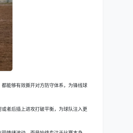
，都能够有效撕开对方防守体系，为锋线球
射或者后插上进攻打破平衡，为球队注入更
出现情绪波动，而是始终专注于比赛本身，