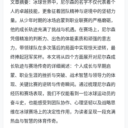
文章摘要：冰球世界中，尼尔森的名字不仅代表着个
人的卓越技能，更象征着团队精神与逆境中的坚韧力
量。从少年时期的冰场启蒙到职业联赛的严格磨砺，
他的成长轨迹充满了挑战与机遇。在赛场上，尼尔森
凭借精准的判断力、出色的体能素质和顽强的意志
力，带领球队在多次落后的局面中实现惊天逆转，最
终捧起冠军奖杯。本文将从四个方面展开对尼尔森成
长轨迹与赛场传奇的详细阐述：个人成长与早期启
蒙、职业生涯的挫折与突破、战术智慧与领导力的体
现、关键比赛的逆转与传奇瞬间。通过梳理尼尔森的
经历和赛场表现，我们不仅能看到一位冰球运动员的
奋斗史，也能感受到团队协作、心理坚韧以及战略思
维在冰球赛场上的决定性作用，为读者呈现一段充满
热血与智慧的体育传奇。