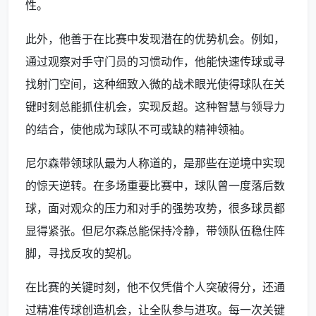
性。
此外，他善于在比赛中发现潜在的优势机会。例如，
通过观察对手守门员的习惯动作，他能快速传球或寻
找射门空间，这种细致入微的战术眼光使得球队在关
键时刻总能抓住机会，实现反超。这种智慧与领导力
的结合，使他成为球队不可或缺的精神领袖。
尼尔森带领球队最为人称道的，是那些在逆境中实现
的惊天逆转。在多场重要比赛中，球队曾一度落后数
球，面对观众的压力和对手的强势攻势，很多球员都
显得紧张。但尼尔森总能保持冷静，带领队伍稳住阵
脚，寻找反攻的契机。
在比赛的关键时刻，他不仅凭借个人突破得分，还通
过精准传球创造机会，让全队参与进攻。每一次关键