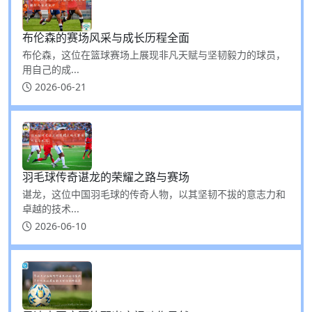
布伦森的赛场风采与成长历程全面
布伦森，这位在篮球赛场上展现非凡天赋与坚韧毅力的球员，
用自己的成...
2026-06-21
羽毛球传奇谌龙的荣耀之路与赛场
谌龙，这位中国羽毛球的传奇人物，以其坚韧不拔的意志力和
卓越的技术...
2026-06-10