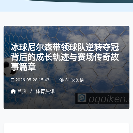
冰球尼尔森带领球队逆转夺冠
背后的成长轨迹与赛场传奇故
事篇章
2026-05-28 15:43
81 次阅读
首页
/
体育热讯