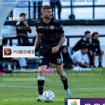
开云体育
九游体育
澳客体育
乐鱼体育
熊猫体育
MK体育
MK体育
MK体育
MK体育
联系我们
上海市静安区江宁路212号嘉里中心1106室
support@pgaiken.com
PG娱乐城
PG娱乐城围绕数字化娱乐服务进行整合，强化平台稳定性与访问速度
表现，通过清晰的信息结构与流畅交互设计，让用户能够快速进入不
同内容区域并持续获得顺畅体验。
App下载
关于我们
隐私政策
合作条款
网站地图