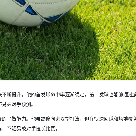
来不断提升。他的首发球命中率逐渐稳定，第二发球也能够通过
不易被对手预测。
好的平衡能力。他虽然偏向进攻型打法，但在快速回球和场地覆
奏，不轻易被对手拉长比赛。