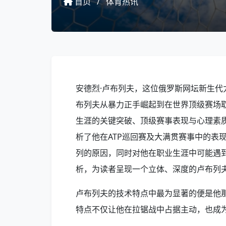
首页
/
体育热讯
安德烈·卢布列夫，这位俄罗斯网坛新生
布列夫从暴力正手崛起到在世界顶级赛场
生涯的关键突破、顶级赛事表现与心理素
析了他在ATP巡回赛及大满贯赛事中的
列的原因，同时对他在职业生涯中可能遇
析，为读者呈现一个立体、深度的卢布列
卢布列夫的技术特点中最为显著的便是他
特点不仅让他在拉锯战中占据主动，也成