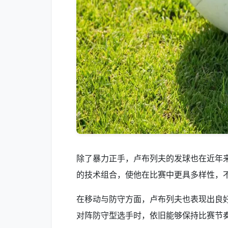
除了暴力正手，卢布列夫的发球也在近年
的技术组合，使他在比赛中更具多样性，
在移动与防守方面，卢布列夫也表现出良
对阵防守型选手时，依旧能够保持比赛节